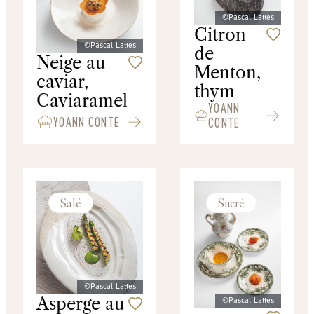
©Pascal Lattes
Citron
©Pascal Lattes
de
Neige au
Menton,
caviar,
thym
Caviaramel
YOANN
YOANN CONTE
CONTE
Salé
Sucré
©Pascal Lattes
Asperge au
©Pascal Lattes