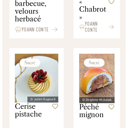
«
barbecue,
Chabrot
velours
»
herbacé
YOANN
YOANN CONTE
CONTE
Sucré
Sucré
© Julien Dugourd
© Delphine Michalak
Cerise
Péché
pistache
mignon