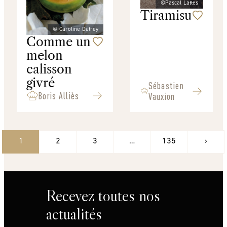
©Pascal Lattes
Tiramisu
© Caroline Dutrey
Comme un
melon
calisson
givré
Sébastien
Boris Alliès
Vauxion
1
2
3
…
135
›
Recevez toutes nos
actualités