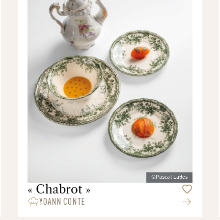
©Pascal Lattes
« Chabrot »
YOANN CONTE