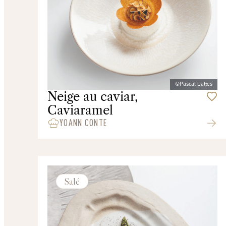
©Pascal Lattes
Neige au caviar,
Caviaramel
YOANN CONTE
Salé