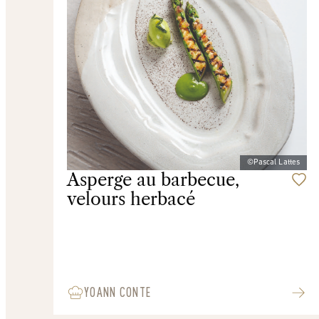
©Pascal Lattes
Asperge au barbecue,
velours herbacé
YOANN CONTE