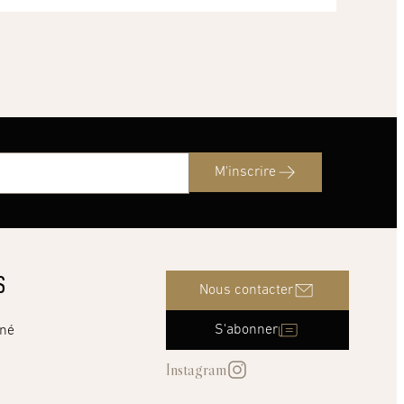
M'inscrire
S
Nous contacter
S'abonner
nné
Instagram