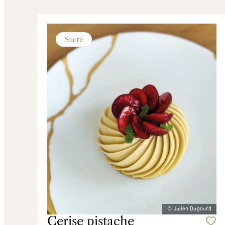
Sucré
© Julien Dugourd
Cerise pistache