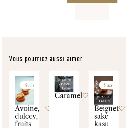
Vous pourriez aussi aimer
©
Thuries
Magazine
Sucré
Sucré
Sucré
- Pascal
Lattes
Caramel
©PASCAL
LATTES
Avoine,
Beignet
dulcey,
saké
fruits
kasu