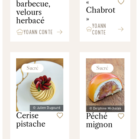
«
barbecue,
Chabrot
velours
»
herbacé
YOANN
YOANN CONTE
CONTE
Sucré
Sucré
© Julien Dugourd
© Delphine Michalak
Cerise
Péché
pistache
mignon