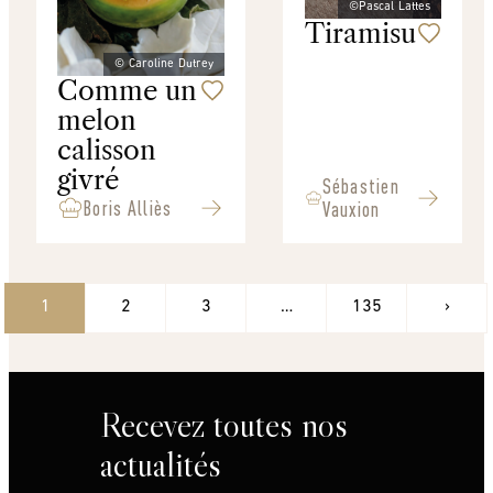
©Pascal Lattes
Tiramisu
© Caroline Dutrey
Comme un
melon
calisson
givré
Sébastien
Boris Alliès
Vauxion
1
2
3
…
135
›
Recevez toutes nos
actualités