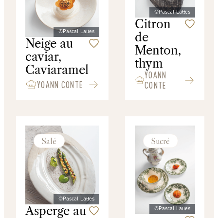
©Pascal Lattes
Citron
©Pascal Lattes
de
Neige au
Menton,
caviar,
thym
Caviaramel
YOANN
YOANN CONTE
CONTE
Salé
Sucré
©Pascal Lattes
Asperge au
©Pascal Lattes