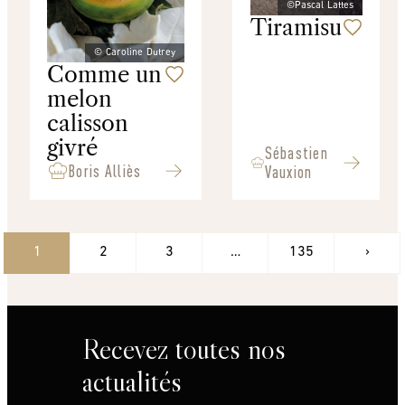
©Pascal Lattes
Tiramisu
© Caroline Dutrey
Comme un
melon
calisson
givré
Sébastien
Boris Alliès
Vauxion
1
2
3
…
135
›
Recevez toutes nos
actualités