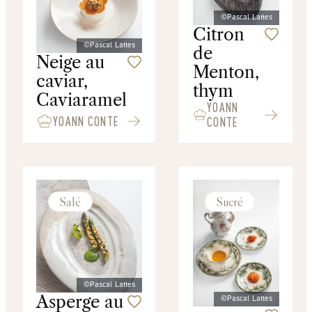
©Pascal Lattes
Citron
©Pascal Lattes
de
Neige au
Menton,
caviar,
thym
Caviaramel
YOANN
YOANN CONTE
CONTE
Salé
Sucré
©Pascal Lattes
Asperge au
©Pascal Lattes