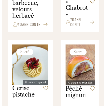
«
barbecue,
Chabrot
velours
»
herbacé
YOANN
YOANN CONTE
CONTE
Sucré
Sucré
© Julien Dugourd
© Delphine Michalak
Cerise
Péché
pistache
mignon