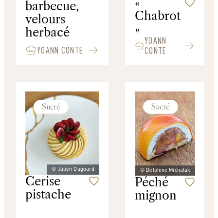
«
barbecue,
Chabrot
velours
»
herbacé
YOANN
YOANN CONTE
CONTE
Sucré
Sucré
© Julien Dugourd
© Delphine Michalak
Cerise
Péché
pistache
mignon