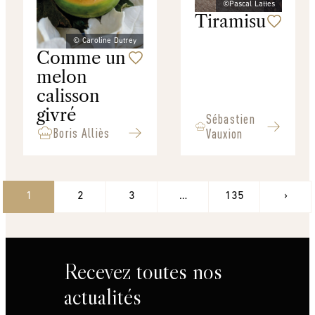
©Pascal Lattes
Tiramisu
© Caroline Dutrey
Comme un
melon
calisson
givré
Sébastien
Boris Alliès
Vauxion
1
2
3
…
135
›
Recevez toutes nos
actualités