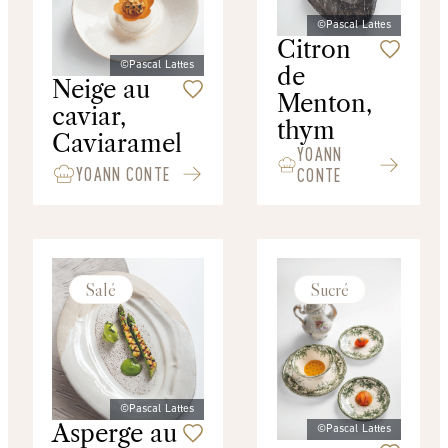
©Pascal Lattes
Citron
©Pascal Lattes
de
Neige au
Menton,
caviar,
thym
Caviaramel
YOANN
YOANN CONTE
CONTE
Salé
Sucré
©Pascal Lattes
Asperge au
©Pascal Lattes