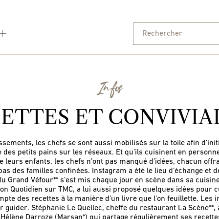
Infos
ETTES ET CONVIVIA
ssements, les chefs se sont aussi mobilisés sur la toile afin d’init
des petits pains sur les réseaux. Et qu’ils cuisinent en personn
un de leurs enfants, les chefs n’ont pas manqué d’idées, chacun off
pas des familles confinées. Instagram a été le lieu d’échange et 
du Grand Véfour** s’est mis chaque jour en scène dans sa cuisin
on Quotidien sur TMC, a lui aussi proposé quelques idées pour c
mpte des recettes à la manière d’un livre que l’on feuillette. Les in
ur guider. Stéphanie Le Quellec, cheffe du restaurant La Scène**, 
Hélène Darroze (Marsan*) qui partage régulièrement ses recett