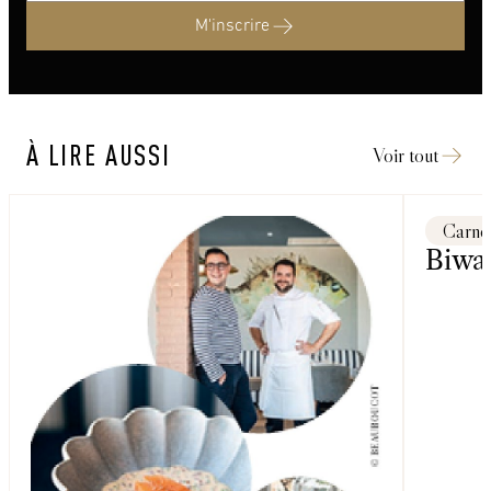
M'inscrire
À LIRE AUSSI
Voir tout
Carnet
Biwa