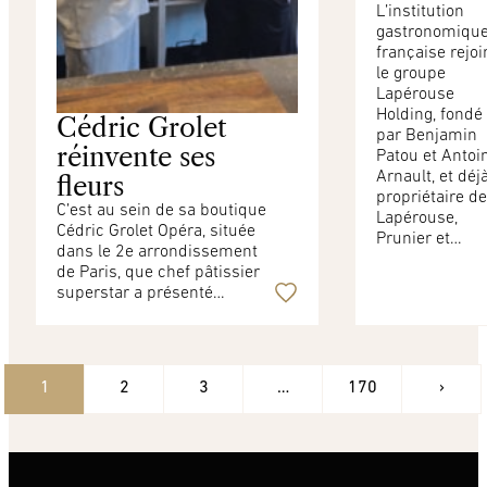
L’institution
gastronomiqu
française rejoi
le groupe
Lapérouse
Holding, fondé
Cédric Grolet
par Benjamin
réinvente ses
Patou et Antoi
Arnault, et déj
fleurs
propriétaire de
C’est au sein de sa boutique
Lapérouse,
Cédric Grolet Opéra, située
Prunier et…
dans le 2e arrondissement
de Paris, que chef pâtissier
superstar a présenté…
1
2
3
…
170
›