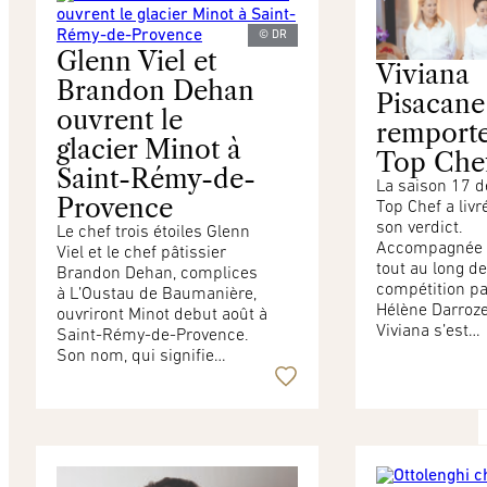
© DR
Glenn Viel et
Viviana
Brandon Dehan
Pisacane
ouvrent le
remport
glacier Minot à
Top Che
Saint-Rémy-de-
La saison 17 d
Provence
Top Chef a livr
son verdict.
Le chef trois étoiles Glenn
Accompagnée
Viel et le chef pâtissier
tout au long de
Brandon Dehan, complices
compétition pa
à L’Oustau de Baumanière,
Hélène Darroze
ouvriront Minot debut août à
Viviana s’est…
Saint-Rémy-de-Provence.
Son nom, qui signifie…