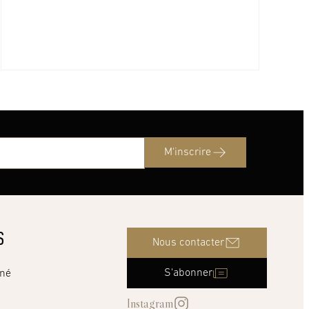
M'inscrire
S
Nous contacter
S'abonner
nné
Instagram