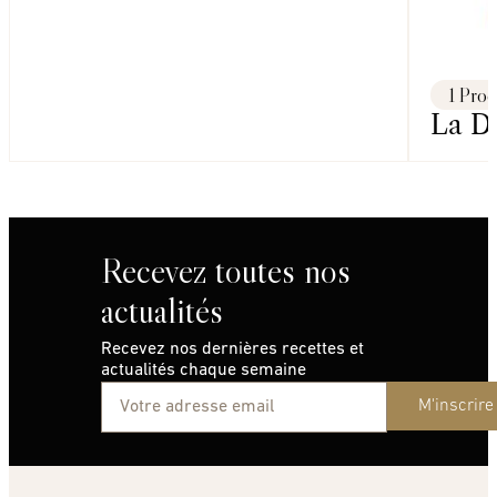
1 Prod
La Da
Recevez toutes nos
actualités
Recevez nos dernières recettes et
actualités chaque semaine
M'inscrire