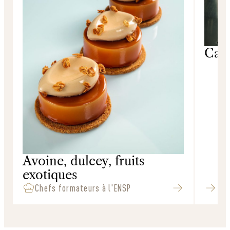
Car
Suc
Avoine, dulcey, fruits
Sucré
exotiques
Chefs formateurs à l'ENSP