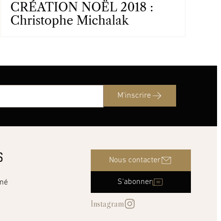
CRÉATION NOËL 2018 :
Christophe Michalak
M'inscrire
S
Nous contacter
S'abonner
nné
Instagram