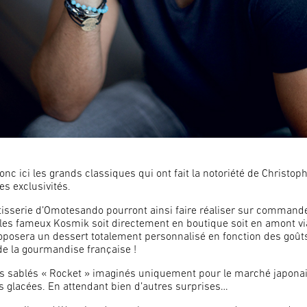
onc ici les grands classiques qui ont fait la notoriété de Christop
es exclusivités.
âtisserie d’Omotesando pourront ainsi faire réaliser sur command
les fameux Kosmik soit directement en boutique soit en amont vi
 proposera un dessert totalement personnalisé en fonction des goû
de la gourmandise française !
les sablés « Rocket » imaginés uniquement pour le marché japona
es glacées. En attendant bien d’autres surprises…