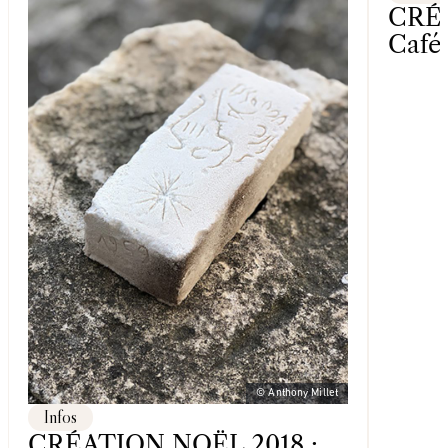
CRÉA
Café
© Anthony Millet
Infos
CRÉATION NOËL 2018 :