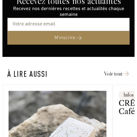
Recevez toutes nos actualités
Recevez nos dernières recettes et actualités chaque
semaine
M'inscrire
À LIRE AUSSI
Voir tout
Infos
CRÉA
Café