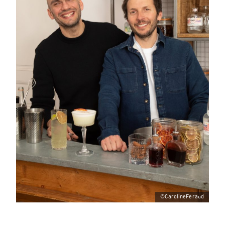
©CarolineFeraud