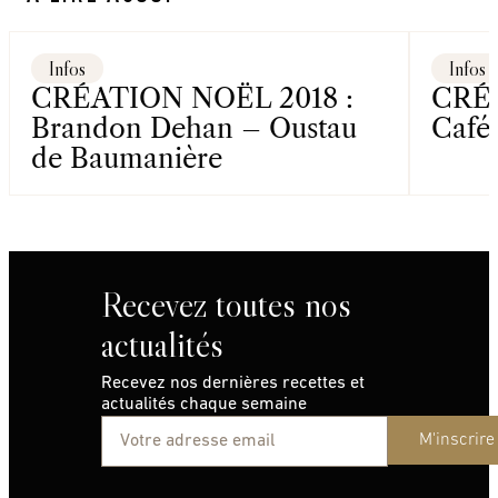
© Anthony Millet
Infos
Infos
CRÉATION NOËL 2018 :
CRÉA
Brandon Dehan – Oustau
Café
de Baumanière
Recevez toutes nos
actualités
Recevez nos dernières recettes et
actualités chaque semaine
M'inscrire