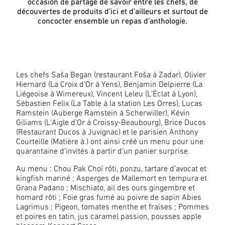
occasion de partage de savoir entre les chefs, de
découvertes de produits d’ici et d’ailleurs et surtout de
concocter ensemble un repas d’anthologie.
Les chefs Saša Began (restaurant Foša à Zadar), Olivier
Hiernard (La Croix d’Or à Yens), Benjamin Delpierre (La
Liégeoise à Wimereux), Vincent Leleu (L’Éclat à Lyon),
Sébastien Felix (La Table à la station Les Orres), Lucas
Ramstein (Auberge Ramstein à Scherwiller), Kévin
Giliams (L’Aigle d’Or à Croissy-Beaubourg), Brice Ducos
(Restaurant Ducos à Juvignac) et le parisien Anthony
Courteille (Matière à.) ont ainsi créé un menu pour une
quarantaine d’invités à partir d’un panier surprise.
Au menu : Chou Pak Choï rôti, ponzu, tartare d’avocat et
kingfish mariné ; Asperges de Mallemort en tempura et
Grana Padano ; Mischiato, ail des ours gingembre et
homard rôti ; Foie gras fumé au poivre de sapin Abies
Lagrimus ; Pigeon, tomates menthe et fraises ; Pommes
et poires en tatin, jus caramel passion, pousses apple