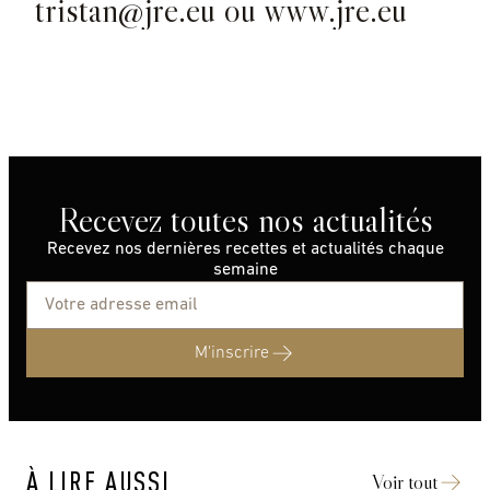
tristan@jre.eu
ou www.jre.eu
© Tristan Olphe-Galliard / Big Bouffe
© Tristan Olphe-Galliard / Big Bouffe
© Tristan Olphe-Galliard / Big
Bouffe
Recevez toutes nos actualités
Recevez nos dernières recettes et actualités chaque
semaine
M'inscrire
À LIRE AUSSI
Voir tout