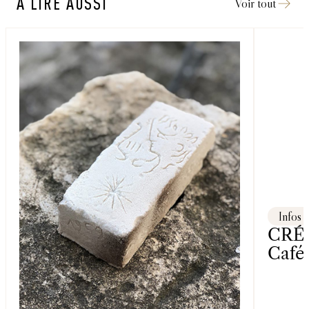
À LIRE AUSSI
Voir tout
Infos
CRÉA
Café