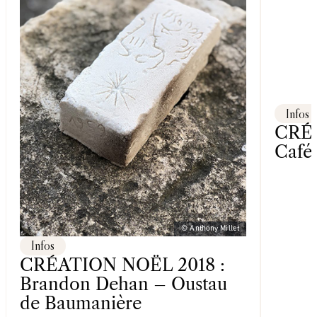
Infos
CRÉA
Café
© Anthony Millet
Infos
CRÉATION NOËL 2018 :
Brandon Dehan – Oustau
de Baumanière