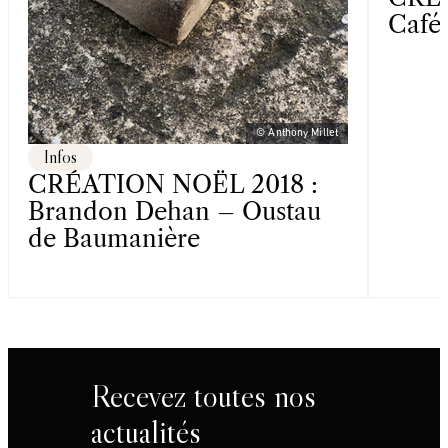
Café
© Anthony Millet
Infos
CRÉATION NOËL 2018 :
Brandon Dehan – Oustau
de Baumanière
Recevez toutes nos
actualités