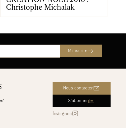
Christophe Michalak
M'inscrire
S
Nous contacter
S'abonner
nné
Instagram