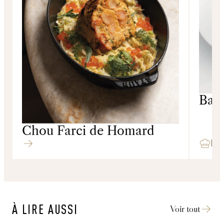
Bar,
Sal
Chou Farci de Homard
Poissons
Mar
À LIRE AUSSI
Voir tout