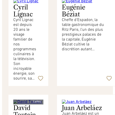
Cyril
Eugénie
Lignac
Béziat
Cyril Lignac
Cheffe d’Espadon, la
est depuis
table gastronomique du
20 ans le
Ritz Paris, l’un des plus
visage
prestigieux palaces de
familier de
la capitale, Eugénie
nos
Béziat cultive la
programmes
discrétion autant…
culinaires à
la télévision.
Son
incroyable
énergie, son
sourire, sa…
© Thuries
Magazine/Pascal
Lattes
David
Juan Arbeláez
Toutain
Juan Arbeláez est un