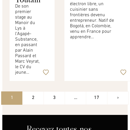
électron libre, un
De son
cuisinier sans
premier
frontières devenu
stage au
entrepreneur. Natif de
Manoir du
Bogotá, en Colombie,
Lys à
venu en France pour
l’Agapé-
apprendre…
Substance,
en passant
par Alain
Passard et
Marc Veyrat,
le CV du
jeune…
1
2
3
…
17
›
Recevez toutes nos