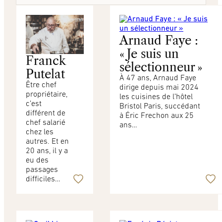
Arnaud Faye :
« Je suis un
Franck
sélectionneur »
Putelat
À 47 ans, Arnaud Faye
Être chef
dirige depuis mai 2024
propriétaire,
les cuisines de l’hôtel
c’est
Bristol Paris, succédant
différent de
à Éric Frechon aux 25
chef salarié
ans…
chez les
autres. Et en
20 ans, il y a
eu des
passages
difficiles…