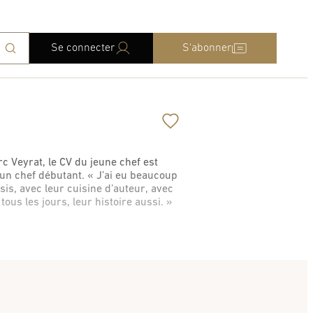
Se connecter
S'abonner
 Veyrat, le CV du jeune chef est
 un chef débutant. « J’ai eu beaucoup
isis, avec leur cuisine d’auteur, avec
tous les jours, leur histoire aussi. »