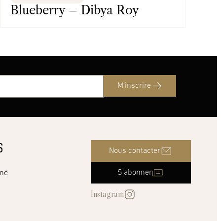
Blueberry – Dibya Roy
M'inscrire
S
Nous contacter
S'abonner
nné
Instagram