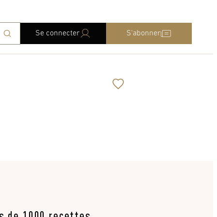
Se connecter
S'abonner
us de 1000 recettes,