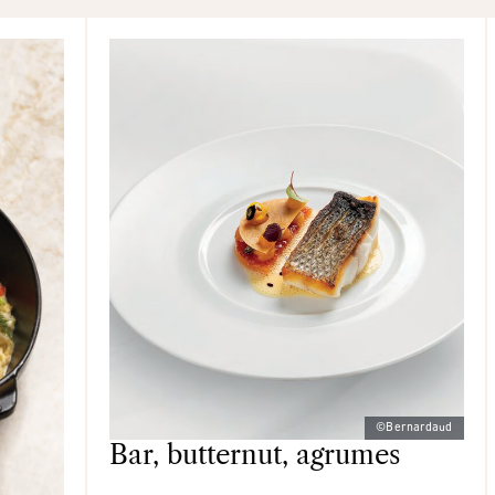
©Bernardaud
Bar, butternut, agrumes
Salé