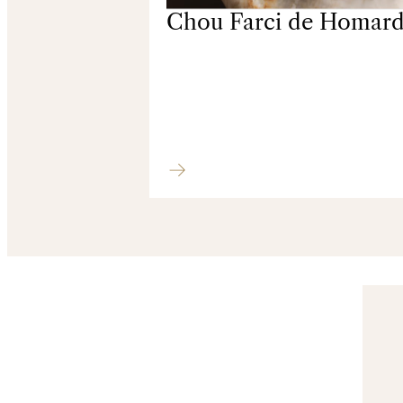
Chou Farci de Homar
Poissons