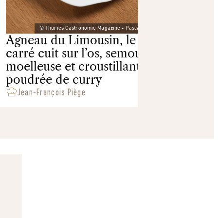
© Thuriès Gastronomie Magazine - Pascal Lattes
Agneau du Limousin, le
Salé
carré cuit sur l’os, semoule
moelleuse et croustillante,
poudrée de curry
Jean-François Piège