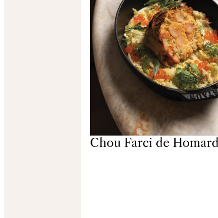
Chou Farci de Homar
Poissons