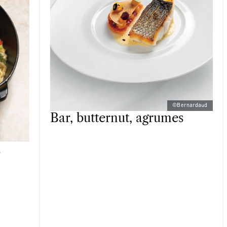
©Bernardaud
Bar, butternut, agrumes
Salé
d