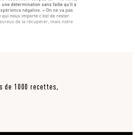
c une détermination sans faille qu’il a
 expérience négative. « On ne va pas
Ce qui nous importe c’est de rester
heureux de la récupérer, mais notre
us de 1000 recettes,