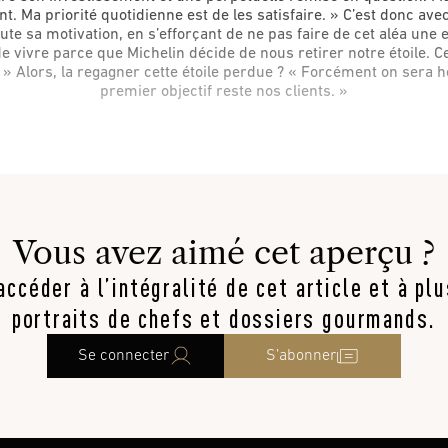
ient. Ma priorité quotidienne est de les satisfaire. » C’est donc ave
oute sa motivation, en s’efforçant de ne pas faire de cet aléa une
de vivre parce que Michelin décide de nous retirer notre étoile. 
ts. » Alors, la regagner cette étoile perdue ? « Forcément on sera 
premier objectif reste nos clients. »
Vous avez aimé cet aperçu ?
ccéder à l’intégralité de cet article et à pl
portraits de chefs et dossiers gourmands.
Se connecter
S’abonner