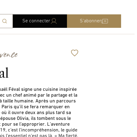
Se connecter
S'abonner
vence
al
̈l Féval signe une cuisine inspirée
ec un chef animé par le partage et la
t à taille humaine. Après un parcours
̀ Paris qu’il se fera remarquer en
 où il ouvre deux ans plus tard sa
 épouse Olivia, ils tombent sous le
t pour se l’approprier. L’aventure
9, c’est l’incompréhension, le guide
l’essentiel n’est pas là. « Ma fierté,