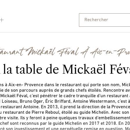
aurant Mickaël Féval À Aix-en-Pro
̀ la table de Mickaël Fév
ns à Aix-en- Provence dans le restaurant qui porte son nom, Mickae
e de son parcours auprès de grands chefs étoilés. Rencontre av
 Mickaël Féval, c’est pénétrer le cadre tranquille d’un restauran
Loiseau, Bruno Oger, Éric Briffard, Antoine Westermann, c’est a
u restaurant Antoine. En 2013, il prend la direction de la Provence
u restaurant de Pierre Reboul, étoilé au guide Michelin. Avec son
ère visite. Ils y feront à peine quelques travaux d’embellissemen
u chef sont reconnus par le guide Michelin en 2017 et 2018. En 201
ré son investissement et une perpétuelle remise en question. Mais 