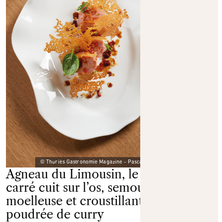
© Thuriès Gastronomie Magazine - Pascal Lattes
Agneau du Limousin, le
Salé
carré cuit sur l’os, semoule
moelleuse et croustillante,
poudrée de curry