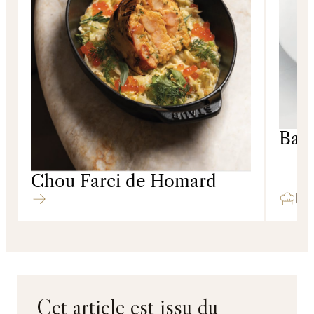
Bar,
Sal
Chou Farci de Homard
Poissons
Mar
Cet article est issu du