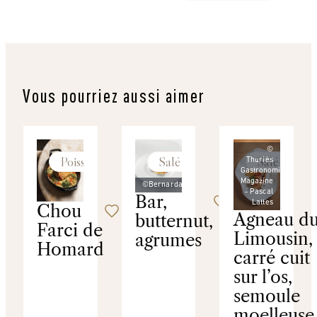
Vous pourriez aussi aimer
©
Poissons
Salé
Salé
Thuriès
Gastronomie
Magazine
©Bernardaud
- Pascal
Bar,
Lattes
Chou
Agneau d
butternut,
Farci de
Limousin, 
agrumes
Homard
carré cuit
sur l’os,
semoule
moelleuse 