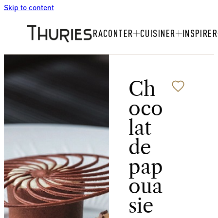
Skip to content
RACONTER
CUISINER
INSPIRER
Ch
oco
lat
de
pap
oua
sie