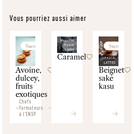
Vous pourriez aussi aimer
©
Thuries
Magazine
Sucré
Sucré
Sucré
- Pascal
Lattes
Caramel
©PASCAL
LATTES
Avoine,
Beignet
dulcey,
saké
fruits
kasu
exotiques
Chefs
formateurs
à l'ENSP