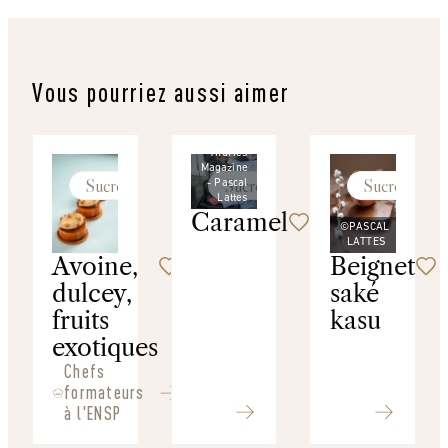
Vous pourriez aussi aimer
©
Thuries
Magazine
Sucré
Sucré
Sucré
- Pascal
Lattes
Caramel
©PASCAL
LATTES
Avoine,
Beignet
dulcey,
saké
fruits
kasu
exotiques
Chefs
formateurs
à l'ENSP