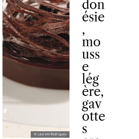
don
ésie
,
mo
uss
e
lég
ère,
gav
otte
s
© Laurent Rodriguez