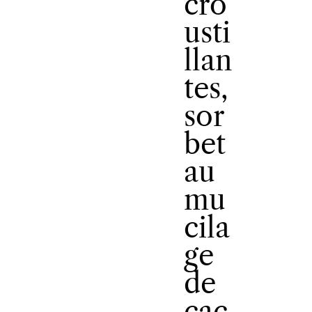
cro
usti
llan
tes,
sor
bet
au
mu
cila
ge
de
cac