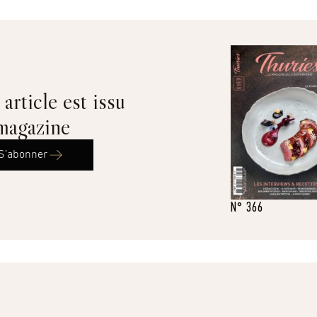
article est issu
magazine
S’abonner
N° 366