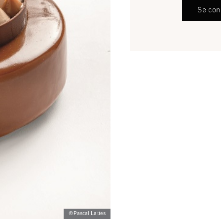
Se con
©Pascal Lattes