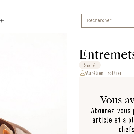
Entremets
Sucré
Aurélien Trottier
Vous av
Abonnez-vous p
article et à p
chef