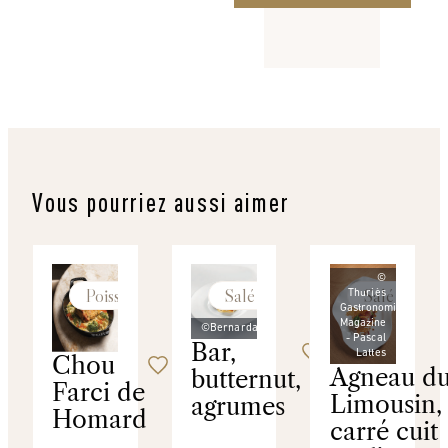
Vous pourriez aussi aimer
©
Poissons
Salé
Salé
Thuriès
Gastronomie
Magazine
©Bernardaud
- Pascal
Bar,
Lattes
Chou
Agneau d
butternut,
Farci de
Limousin, 
agrumes
Homard
carré cuit