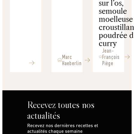
sur l’os,
semoule
moelleuse 
croustillan
poudrée d
curry
Jean-
Marc
François
Haeberlin
Piège
Recevez toutes nos
actualités
Recevez nos dernières recettes et
actualités chaque semaine