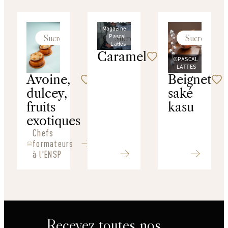
©
Thuries
Magazine
Sucré
Sucré
Sucré
- Pascal
Lattes
Caramel
©PASCAL
LATTES
Avoine,
Beignet
dulcey,
saké
fruits
kasu
exotiques
Chefs
formateurs
à l'ENSP
Recevez toutes nos