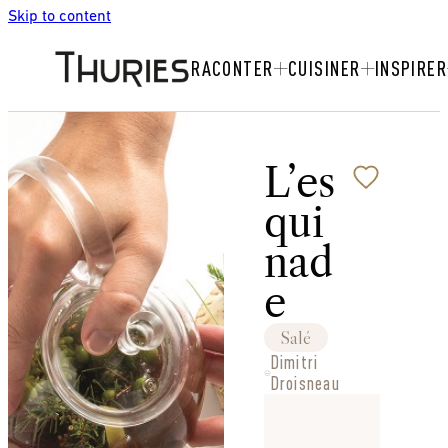
Skip to content
RACONTER
CUISINER
INSPIRER
L’es
qui
nad
e
Salé
Dimitri
Droisneau