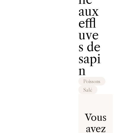
aux
effl
uve
s de
sapi
n
Poissons
Salé
Vous
avez