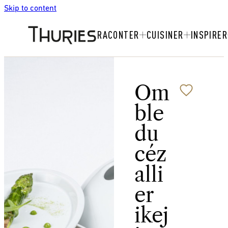
Skip to content
RACONTER
CUISINER
INSPIRER
Om
ble
du
céz
alli
er
ikej