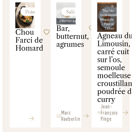
©
Poissons
Salé
Salé
Thuriès
Gastronomie
Magazine
©Bernardaud
- Pascal
Bar,
Lattes
Chou
Agneau d
butternut,
Farci de
Limousin, 
agrumes
Homard
carré cuit
sur l’os,
semoule
moelleuse 
croustillan
poudrée d
curry
Jean-
Marc
François
Haeberlin
Piège