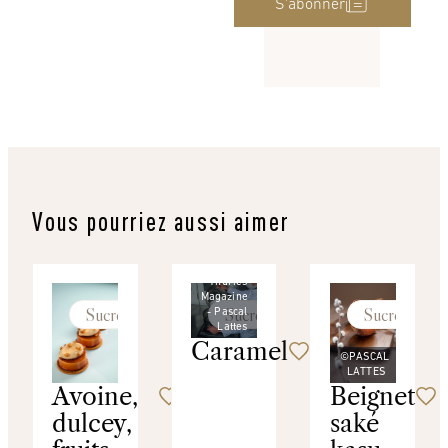
S’abonner
Vous pourriez aussi aimer
©
Thuries
Magazine
Sucré
Sucré
Sucré
- Pascal
Lattes
Caramel
©PASCAL
LATTES
Avoine,
Beignet
dulcey,
saké