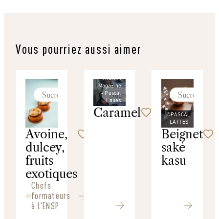
Vous pourriez aussi aimer
©
Thuries
Magazine
Sucré
Sucré
Sucré
- Pascal
Lattes
Caramel
©PASCAL
LATTES
Avoine,
Beignet
dulcey,
saké
fruits
kasu
exotiques
Chefs
formateurs
à l'ENSP