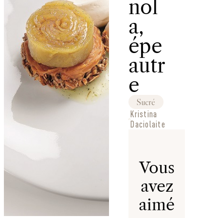
nol
a,
épe
autr
e
Sucré
Kristina
Daciolaite
Vous
avez
aimé