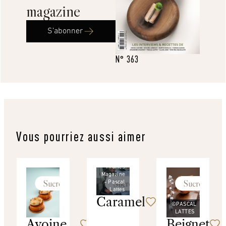
magazine
S’abonner
N° 363
Vous pourriez aussi aimer
©
Thuries
Magazine
Sucré
Sucré
Sucré
- Pascal
Lattes
Caramel
©PASCAL
LATTES
Avoine,
Beignet