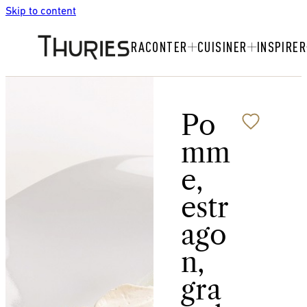
Skip to content
RACONTER
CUISINER
INSPIRER
Po
mm
e,
estr
ago
n,
gra