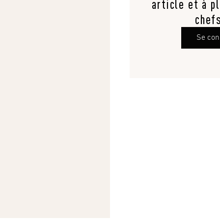
article et à p
chef
Se con