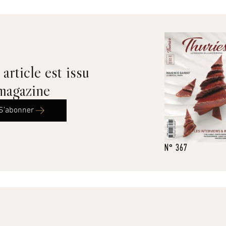
article est issu
magazine
S’abonner
N° 367