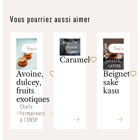
Vous pourriez aussi aimer
©
Thuries
Magazine
Sucré
Sucré
Sucré
- Pascal
Lattes
Caramel
©PASCAL
LATTES
Avoine,
Beignet
dulcey,
saké
fruits
kasu
exotiques
Chefs
formateurs
à l'ENSP