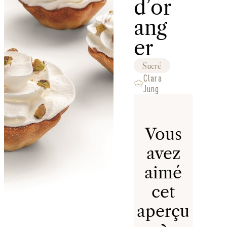
d’or
ang
er
Sucré
Clara
Jung
Vous
avez
aimé
cet
aperçu