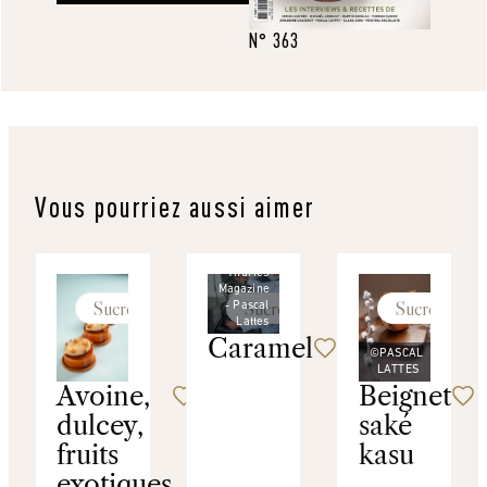
N° 363
Vous pourriez aussi aimer
©
Thuries
Magazine
Sucré
Sucré
Sucré
- Pascal
Lattes
Caramel
©PASCAL
LATTES
Avoine,
Beignet
dulcey,
saké
fruits
kasu
exotiques