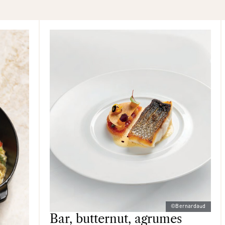
©Bernardaud
Bar, butternut, agrumes
Salé