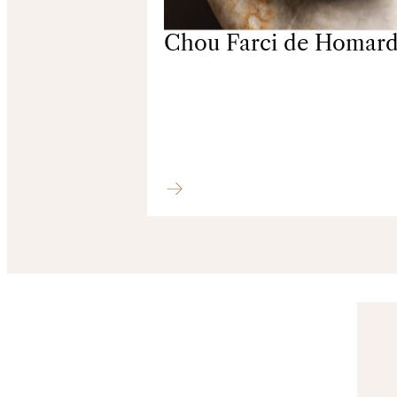
Chou Farci de Homar
Poissons