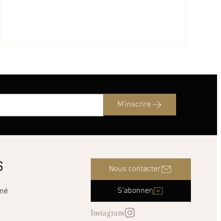
M'inscrire
S
Nous contacter
S'abonner
nné
Instagram