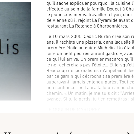
qu’il sache expliquer pourquoi, la cuisine l
effectué au sein de la famille Doucet à Char
le jeune cuisinier va travailler à Lyon, che
de Vienne où il rejoint La Pyramide avant 
restaurant La Rotonde à Charbonnières.
Le 10 mars 2005, Cédric Burtin crée son r
ans, il rachète une pizzeria, dans laquelle 
première étoile au guide Michelin. Un établi
faire un petit peu restaurant gastro », avo
ce qui lui arrive. Un premier macaron qu’il d
je ne recherchais pas l’étoile… Et lorsqu’el
Beaucoup de journalistes m’appelaient, le
par ce gamin qui décrochait sa première éto
auparavant, jamais entendu parler. Tout ce
peu confiance… » Il aura fallu un an au che
chemin. « Un matin, je me suis dit : “Arrête
avance. Si tu la perds, tu t’en remettras ; si
LE MOULIN DE MARTOREY