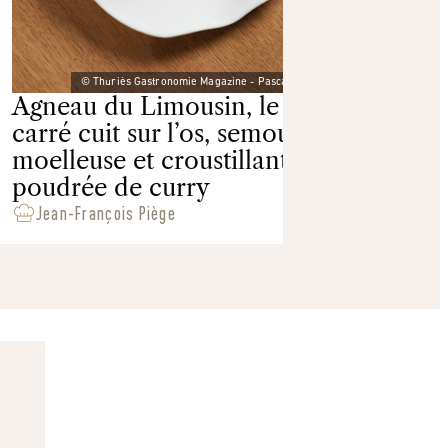
© Thuriès Gastronomie Magazine - Pascal Lattes
Agneau du Limousin, le
Salé
carré cuit sur l’os, semoule
moelleuse et croustillante,
poudrée de curry
Jean-François Piège