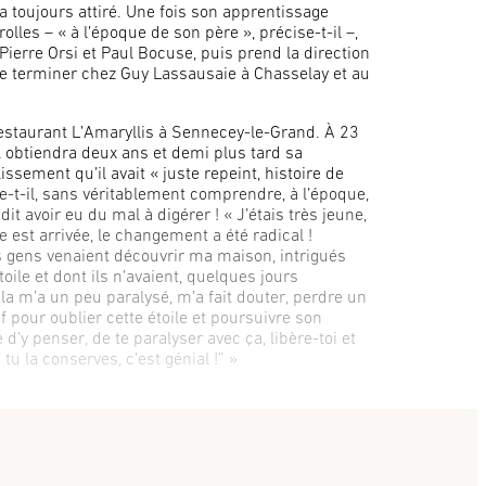
’a toujours attiré. Une fois son apprentissage
olles – « à l’époque de son père », précise-t-il –,
z Pierre Orsi et Paul Bocuse, puis prend la direction
de terminer chez Guy Lassausaie à Chasselay et au
estaurant L’Amaryllis à Sennecey-le-Grand. À 23
il obtiendra deux ans et demi plus tard sa
ssement qu’il avait « juste repeint, histoire de
ue-t-il, sans véritablement comprendre, à l’époque,
it avoir eu du mal à digérer ! « J’étais très jeune,
le est arrivée, le changement a été radical !
s gens venaient découvrir ma maison, intrigués
ile et dont ils n’avaient, quelques jours
la m’a un peu paralysé, m’a fait douter, perdre un
f pour oublier cette étoile et poursuivre son
 d’y penser, de te paralyser avec ça, libère-toi et
 tu la conserves, c’est génial !” »