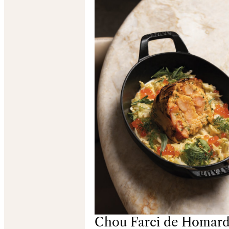
Chou Farci de Homar
Poissons