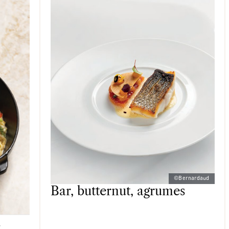
©Bernardaud
Bar, butternut, agrumes
Salé
d