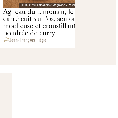
© Thuriès Gastronomie Magazine - Pascal Lattes
Agneau du Limousin, le
Salé
carré cuit sur l’os, semoule
moelleuse et croustillante,
poudrée de curry
Jean-François Piège