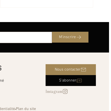
M'inscrire
S
Nous contacter
S'abonner
nné
Instagram
dentialité
Plan du site