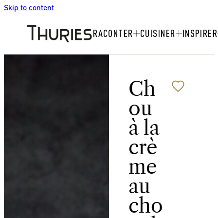
Skip to content
RACONTER
CUISINER
INSPIRER
Ch
ou
à la
crè
me
au
cho