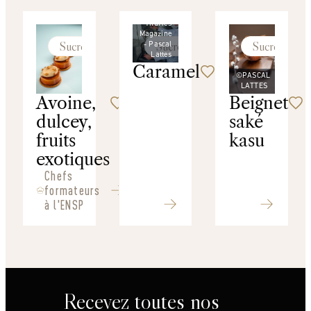
©
Thuries
Magazine
Sucré
Sucré
Sucré
- Pascal
Lattes
Caramel
©PASCAL
LATTES
Avoine,
Beignet
dulcey,
saké
fruits
kasu
exotiques
Chefs
formateurs
à l'ENSP
Recevez toutes nos