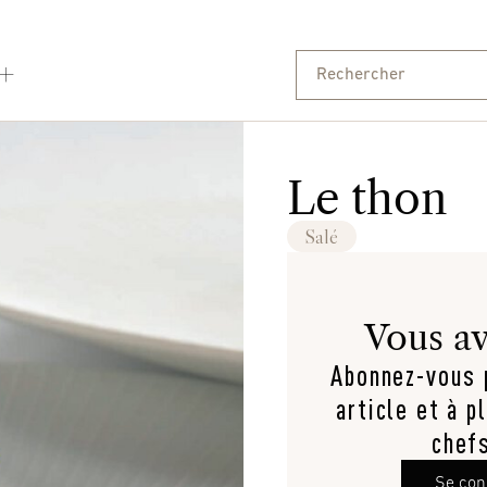
Le thon
Salé
Vous av
Abonnez-vous p
article et à p
chef
Se con