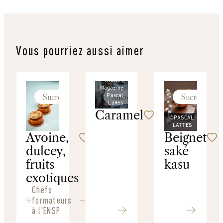
Vous pourriez aussi aimer
©
Thuries
Magazine
Sucré
Sucré
Sucré
- Pascal
Lattes
Caramel
©PASCAL
LATTES
Avoine,
Beignet
dulcey,
saké
fruits
kasu
exotiques
Chefs
formateurs
à l'ENSP