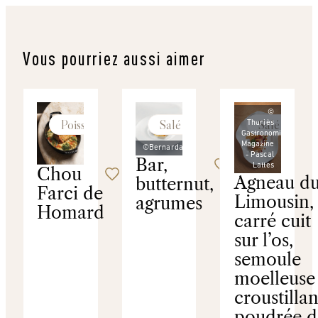
Vous pourriez aussi aimer
©
Poissons
Salé
Salé
Thuriès
Gastronomie
Magazine
©Bernardaud
- Pascal
Bar,
Lattes
Chou
Agneau d
butternut,
Farci de
Limousin, 
agrumes
Homard
carré cuit
sur l’os,
semoule
moelleuse 
croustillan
poudrée d