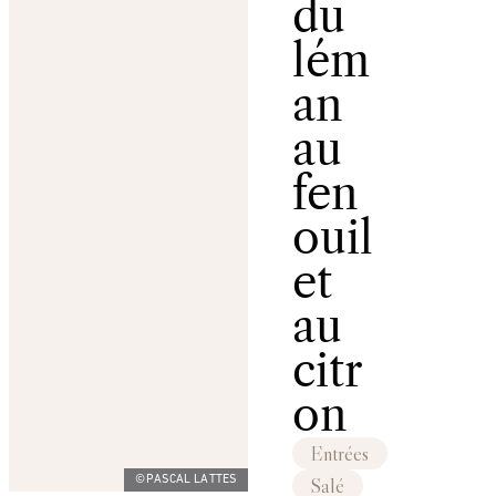
du
lém
an
au
fen
ouil
et
au
citr
on
Entrées
Salé
©PASCAL LATTES