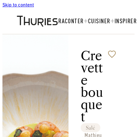
Skip to content
RACONTER
CUISINER
INSPIRER
Cre
vett
e
bou
que
t
Salé
Mathieu