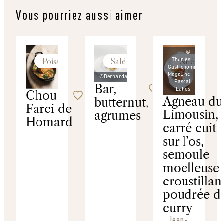
Vous pourriez aussi aimer
©
Poissons
Salé
Salé
Thuriès
Gastronomie
Magazine
©Bernardaud
- Pascal
Bar,
Lattes
Chou
Agneau d
butternut,
Farci de
Limousin, 
agrumes
Homard
carré cuit
sur l’os,
semoule
moelleuse 
croustillan
poudrée d
curry
Jean-