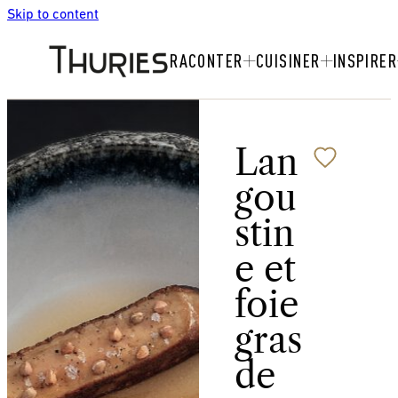
Skip to content
RACONTER
CUISINER
INSPIRER
Lan
gou
stin
e et
foie
gras
de