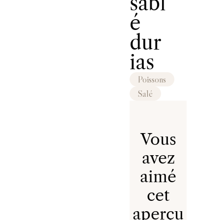
sabl
é
dur
ias
Poissons
Salé
Vous
avez
aimé
cet
aperçu