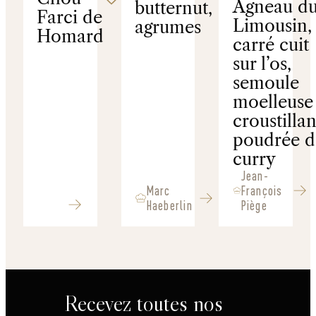
Agneau d
butternut,
Farci de
Limousin, 
agrumes
Homard
carré cuit
sur l’os,
semoule
moelleuse 
croustillan
poudrée d
curry
Jean-
Marc
François
Haeberlin
Piège
Recevez toutes nos