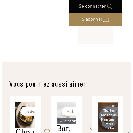
Se connecter
S’abonner
Vous pourriez aussi aimer
©
Poissons
Salé
Salé
Thuriès
Gastronomie
Magazine
©Bernardaud
- Pascal
Bar,
Lattes
Chou