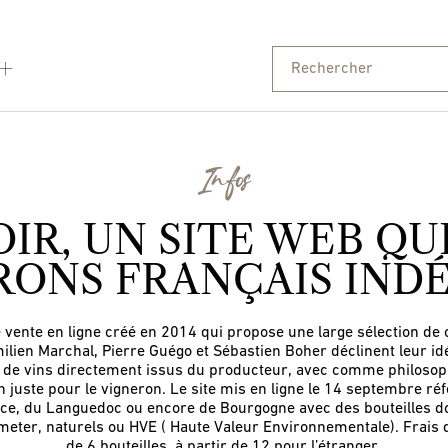
Infos
IR, UN SITE WEB QU
RONS FRANÇAIS IN
 vente en ligne créé en 2014 qui propose une large sélection d
ilien Marchal, Pierre Guégo et Sébastien Boher déclinent leur id
e de vins directement issus du producteur, avec comme philosoph
n juste pour le vigneron. Le site mis en ligne le 14 septembre ré
ce, du Languedoc ou encore de Bourgogne avec des bouteilles don
Demeter, naturels ou HVE ( Haute Valeur Environnementale). Frais d
de 6 bouteilles, à partir de 12 pour l’étranger.