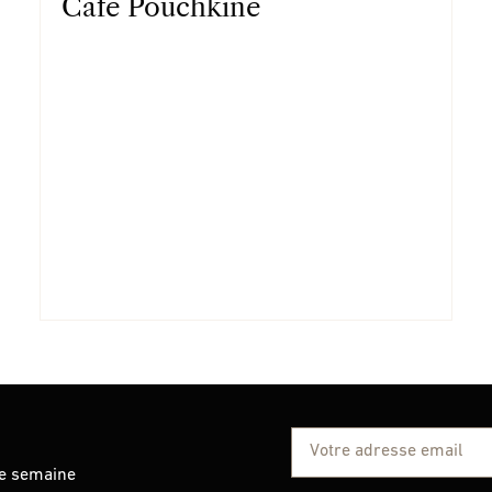
Café Pouchkine
ue semaine